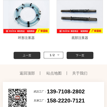
环形注浆器
底部注浆器
1
/
2
上一页
下一页
返回顶部
丨
站点地图
丨
关于我们
139-7108-2802
武汉工厂：
158-2220-7121
天津工厂：